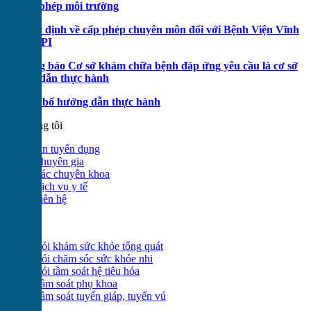
♦
Giấy phép môi trường
♦
Quyết định về cấp phép chuyên môn đối với Bệnh Viện Vĩnh
Phúc VPI
♦
Thông báo Cơ sở khám chữa bệnh đáp ứng yêu cầu là cơ sở
hướng dẫn thực hành
♦
Công bố hướng dẫn thực hành
Về chúng tôi
Tin tuyển dụng
Chuyên gia
Các chuyên khoa
Dịch vụ y tế
Liên hệ
Dịch vụ
Gói khám sức khỏe tổng quát
Gói chăm sóc sức khỏe nhi
Gói tầm soát hệ tiêu hóa
Tầm soát phụ khoa
Tầm soát tuyến giáp, tuyến vú