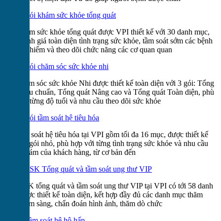
Gói khám sức khỏe tổng quát
Gói khám sức khỏe tổng quát được VPI thiết kế với 30 danh mục,
giúp đánh giá toàn diện tình trạng sức khỏe, tầm soát sớm các bệnh
lý nguy hiểm và theo dõi chức năng các cơ quan quan
Gói chăm sóc sức khỏe nhi
Gói chăm sóc sức khỏe Nhi được thiết kế toàn diện với 3 gói: Tổng
quát Tiêu chuẩn, Tổng quát Nâng cao và Tổng quát Toàn diện, phù
hợp với từng độ tuổi và nhu cầu theo dõi sức khỏe
Gói tầm soát hệ tiêu hóa
Gói tầm soát hệ tiêu hóa tại VPI gồm tối đa 16 mục, được thiết kế
thành 4 gói nhỏ, phù hợp với từng tình trạng sức khỏe và nhu cầu
thăm khám của khách hàng, từ cơ bản đến
KSK Tổng quát và tầm soát ung thư VIP
Gói KSK tổng quát và tầm soát ung thư VIP tại VPI có tới 58 danh
mục được thiết kế toàn diện, kết hợp đầy đủ các danh mục thăm
khám lâm sàng, chẩn đoán hình ảnh, thăm dò chức
Tầm soát hệ hô hấp