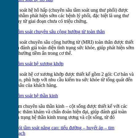
Gói tầm soát hệ hô hấp (chuyên sâu tầm soát ung thư phổi) được
thiết kế nhằm phát hiện sớm các bệnh lý phổi, đặc biệt là ung thư
phổi ngay từ giai đoạn chưa có triệu chứng.
Tầm soát chuyên sâu cộng hưởng từ toàn thân
Gói tầm soát chuyên sâu cộng hưởng từ (MRI) toàn thân được thiết
kế nhằm đánh giá toàn diện tình trạng sức khỏe, giúp phát hiện sớm
các bất thường tiềm ẩn trong cơ thể.
Tầm soát hệ xương khớp
Gói tầm soát hệ cơ xương khớp được thiết kế gồm 2 gói: Cơ bản và
Nâng cao, phù hợp với nhu cầu kiểm tra sức khỏe từ tổng quát đến
chuyên sâu của khách hàng.
Tầm soát hệ thần kinh
Gói khám chuyên sâu thần kinh – cột sống được thiết kế với các
danh mục thăm khám và chẩn đoán hiện đại, giúp đánh giá toàn
diện tình trạng hệ thần kinh trung ương và cột sống, từ đó
Gói tầm soát nâng cao: tiểu đường – huyết áp – tim
mạch