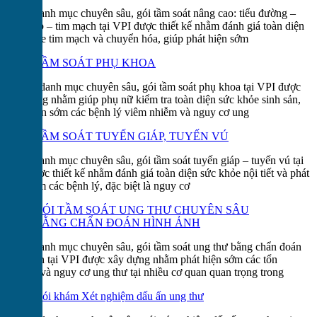
Với 9 danh mục chuyên sâu, gói tầm soát nâng cao: tiểu đường –
huyết áp – tim mạch tại VPI được thiết kế nhằm đánh giá toàn diện
sức khỏe tim mạch và chuyển hóa, giúp phát hiện sớm
TẦM SOÁT PHỤ KHOA
Với 13 danh mục chuyên sâu, gói tầm soát phụ khoa tại VPI được
xây dựng nhằm giúp phụ nữ kiểm tra toàn diện sức khỏe sinh sản,
phát hiện sớm các bệnh lý viêm nhiễm và nguy cơ ung
TẦM SOÁT TUYẾN GIÁP, TUYẾN VÚ
Với 6 danh mục chuyên sâu, gói tầm soát tuyến giáp – tuyến vú tại
VPI được thiết kế nhằm đánh giá toàn diện sức khỏe nội tiết và phát
hiện sớm các bệnh lý, đặc biệt là nguy cơ
GÓI TẦM SOÁT UNG THƯ CHUYÊN SÂU
BẰNG CHẨN ĐOÁN HÌNH ẢNH
Với 8 danh mục chuyên sâu, gói tầm soát ung thư bằng chẩn đoán
hình ảnh tại VPI được xây dựng nhằm phát hiện sớm các tổn
thương và nguy cơ ung thư tại nhiều cơ quan quan trọng trong
Gói khám Xét nghiệm dấu ấn ung thư