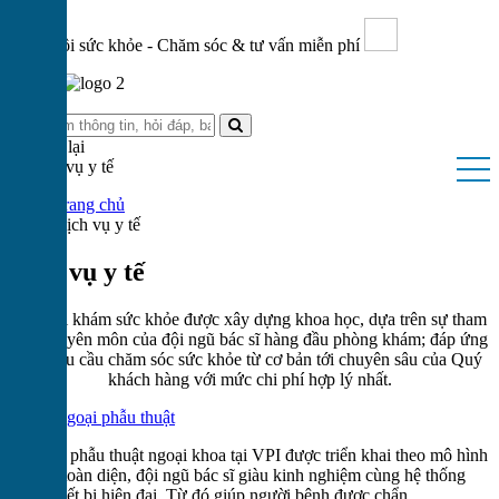
Ngày hội sức khỏe - Chăm sóc & tư vấn miễn phí
Quay lại
Trang chủ
Dịch vụ y tế
Dịch vụ y tế
Các gói khám sức khỏe được xây dựng khoa học, dựa trên sự tham
vấn chuyên môn của đội ngũ bác sĩ hàng đầu phòng khám; đáp ứng
mọi nhu cầu chăm sóc sức khỏe từ cơ bản tới chuyên sâu của Quý
khách hàng với mức chi phí hợp lý nhất.
Ngoại phẫu thuật
Dịch vụ phẫu thuật ngoại khoa tại VPI được triển khai theo mô hình
điều trị toàn diện, đội ngũ bác sĩ giàu kinh nghiệm cùng hệ thống
trang thiết bị hiện đại. Từ đó giúp người bệnh được chẩn