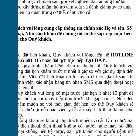
Với 10 danh mục chuyên sâu, gói xét nghiệm dấu ấn ung thư tại
VPI được xây dựng nhằm hỗ trợ tầm soát và đánh giá nguy cơ ung
thư ở nhiều cơ quan trong cơ thể, dành cho cả
Lưu ý
Quý khách vui lòng cung cấp thông tin chính xác Họ và tên, Số
điện thoại, Nhu cầu khám để chúng tôi có thể sắp xếp cuộc hẹn
tốt nhất cho Quý khách.
Để đặt lịch khám, Quý khách vui lòng liên hệ
HOTLINE
0865 691 115
hoặc đặt lịch trực tiếp
TẠI ĐÂY
.
Để quy trình khám bệnh diễn ra thuận lợi, Quý khách vui
lòng đặt lịch khám trước ít nhất 8 giờ so với giờ dự định đến
khám. Việc đặt lịch khám trực tuyến chỉ có giá trị sau khi
bệnh viện xác nhận bằng tin nhắn SMS qua điện thoại hoặc
qua email.
Quý khách vui lòng có mặt trước giờ hẹn ít nhất 15 phút để
làm thủ tục tại quầy tiếp đón trước khi gặp bác sĩ. Nếu đến
khám muộn so với thời gian đặt hẹn, có thể Quý khách sẽ
phải chờ đợi để nhân viên y tế sắp xếp lịch thăm khám phù
hợp.
Phòng khám sẽ không chịu trách nhiệm vì các lý do như: Sai
số điện thoại, điện thoại không có người nghe máy, số điện
thoại không liên hệ được, đặt lịch khám cho người bệnh mà