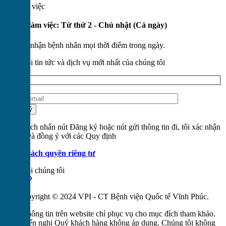
Giờ làm việc
🕒
Giờ làm việc: Từ thứ 2 - Chủ nhật (Cả ngày)
📍 Tiếp nhận bệnh nhân mọi thời điểm trong ngày.
Theo dõi tin tức và dịch vụ mới nhất của chúng tôi
Bằng cách nhấn nút Đăng ký hoặc nút gửi thông tin đi, tôi xác nhận
đã đọc và đồng ý với các Quy định
Chính sách quyền riêng tư
Theo dõi chúng tôi
Copyright © 2024 VPI - CT Bệnh viện Quốc tế Vĩnh Phúc
.
Các thông tin trên website chỉ phục vụ cho mục đích tham khảo.
Khuyến nghị Quý khách hàng không áp dụng. Chúng tôi không